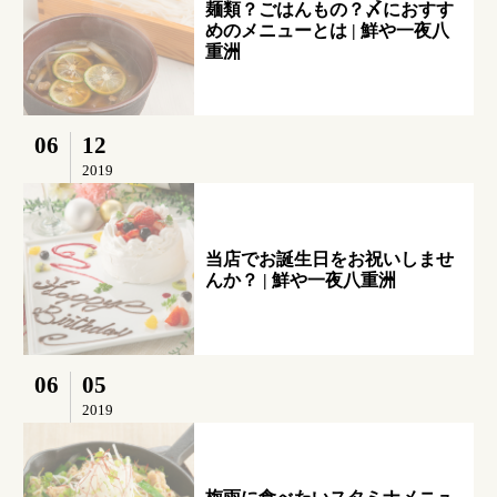
麺類？ごはんもの？〆におすす
めのメニューとは | 鮮や一夜八
重洲
06
12
2019
当店でお誕生日をお祝いしませ
んか？ | 鮮や一夜八重洲
06
05
2019