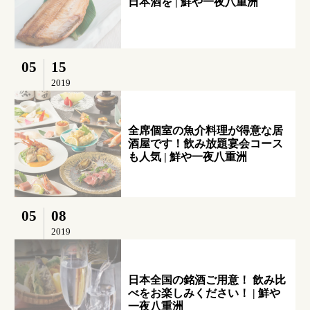
日本酒を | 鮮や一夜八重洲
05
15
2019
全席個室の魚介料理が得意な居
酒屋です！飲み放題宴会コース
も人気 | 鮮や一夜八重洲
05
08
2019
日本全国の銘酒ご用意！ 飲み比
べをお楽しみください！ | 鮮や
一夜八重洲