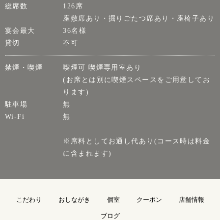
総席数
126席
座敷席あり・掘りごたつ席あり・座椅子あり
宴会最大
36名様
貸切
不可
禁煙・喫煙
喫煙可 喫煙専用室あり
(お席とは別に喫煙スペースをご用意してお
ります)
駐車場
無
Wi-Fi
無
※席料としてお通し代あり(コース時は料金
に含まれます)
こだわり
おしながき
個室
クーポン
店舗情報
ブログ