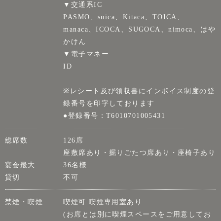
▼交通系IC
PASMO、suica、Kitaca、TOICA、
manaca、ICOCA、SUGOCA、nimoca、はや
かけん
▼電子マネー
ID
※レシート及び領収書にインボイス制度の登
録番号を印字しております
●登録番号：T6010701005431
総席数
126席
座敷席あり・掘りごたつ席あり・座椅子あり
宴会最大
36名様
貸切
不可
禁煙・喫煙
喫煙可 喫煙専用室あり
(お席とは別に喫煙スペースをご用意してお