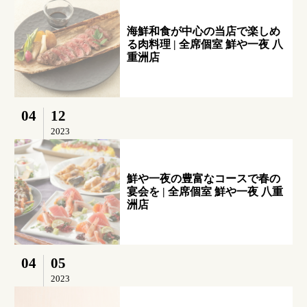
海鮮和食が中心の当店で楽しめ
る肉料理 | 全席個室 鮮や一夜 八
重洲店
04
12
2023
鮮や一夜の豊富なコースで春の
宴会を | 全席個室 鮮や一夜 八重
洲店
04
05
2023