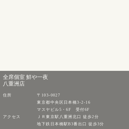
全席個室 鮮や一夜
八重洲店
住所
〒103-0027
東京都中央区日本橋3-2-16
マスヤビル5・6F 受付6F
アクセス
ＪＲ東京駅八重洲北口 徒歩2分
地下鉄日本橋駅B3番出口 徒歩3分