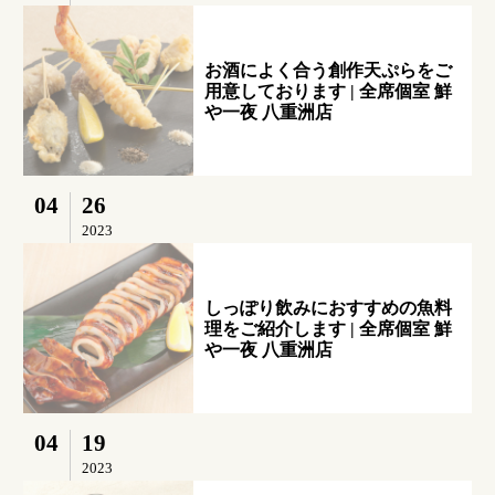
お酒によく合う創作天ぷらをご
用意しております | 全席個室 鮮
や一夜 八重洲店
04
26
2023
しっぽり飲みにおすすめの魚料
理をご紹介します | 全席個室 鮮
や一夜 八重洲店
04
19
2023