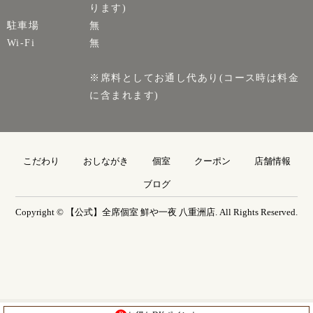
ります)
駐車場
無
Wi-Fi
無
※席料としてお通し代あり(コース時は料金
に含まれます)
こだわり
おしながき
個室
クーポン
店舗情報
ブログ
Copyright © 【公式】全席個室 鮮や一夜 八重洲店. All Rights Reserved.