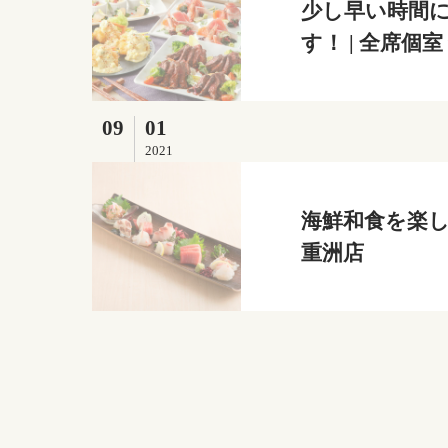
少し早い時間
す！ | 全席個
09
01
2021
海鮮和食を楽し
重洲店