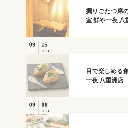
掘りごたつ席の
室 鮮や一夜 八
09
15
2021
目で楽しめる創
一夜 八重洲店
09
08
2021