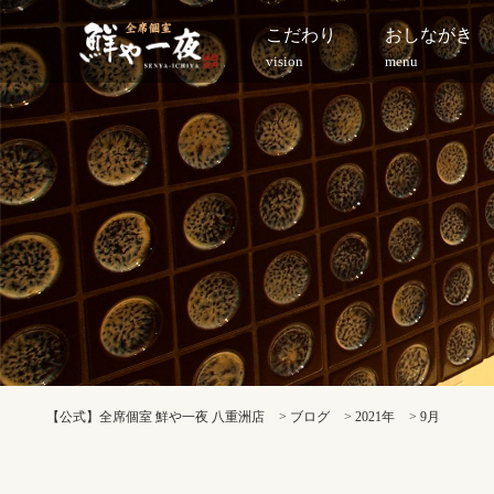
こだわり
おしながき
vision
menu
【公式】全席個室 鮮や一夜 八重洲店
>
ブログ
>
2021年
>
9月