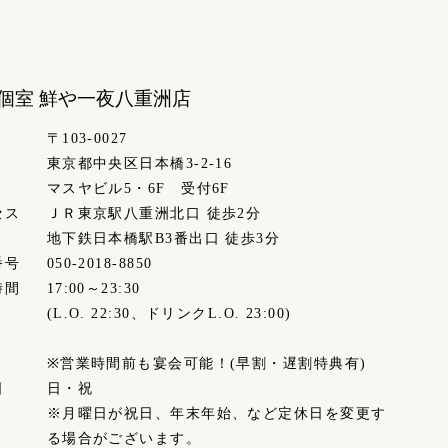
個室 鮮や一夜
八重洲店
〒103-0027
東京都中央区日本橋3-2-16
マスヤビル5・6F 受付6F
セス
ＪＲ東京駅八重洲北口 徒歩2分
地下鉄日本橋駅B3番出口 徒歩3分
番号
050-2018-8850
時間
17:00～23:30
(L.O. 22:30、ドリンクL.O. 23:00)
※営業時間前も宴会可能！(早割・遅割特典有)
日
日・祝
※月曜日が祝日、年末年始、など定休日を変更す
る場合がございます。