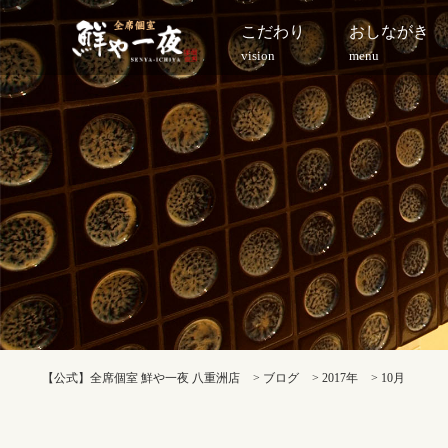
こだわり
おしながき
vision
menu
【公式】全席個室 鮮や一夜 八重洲店
>
ブログ
>
2017年
>
10月