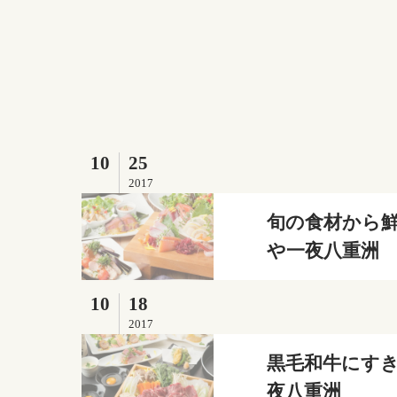
10
25
2017
旬の食材から鮮
や一夜八重洲
10
18
2017
黒毛和牛にすき
夜八重洲