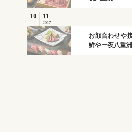
10
11
2017
お顔合わせや接
鮮や一夜八重