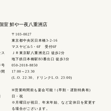
個室 鮮や一夜
八重洲店
〒103-0027
東京都中央区日本橋3-2-16
マスヤビル5・6F 受付6F
セス
ＪＲ東京駅八重洲北口 徒歩2分
地下鉄日本橋駅B3番出口 徒歩3分
番号
050-2018-8850
時間
17:00～23:30
(L.O. 22:30、ドリンクL.O. 23:00)
※営業時間前も宴会可能！(早割・遅割特典有)
日
日・祝
※月曜日が祝日、年末年始、など定休日を変更す
る場合がございます。