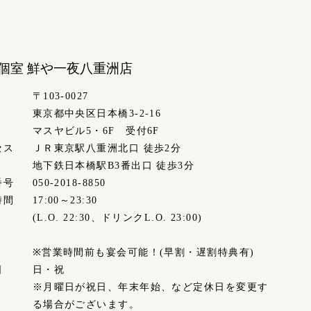
個室 鮮や一夜
八重洲店
〒103-0027
東京都中央区日本橋3-2-16
マスヤビル5・6F 受付6F
セス
ＪＲ東京駅八重洲北口 徒歩2分
地下鉄日本橋駅B3番出口 徒歩3分
番号
050-2018-8850
時間
17:00～23:30
(L.O. 22:30、ドリンクL.O. 23:00)
※営業時間前も宴会可能！(早割・遅割特典有)
日
日・祝
※月曜日が祝日、年末年始、など定休日を変更す
る場合がございます。