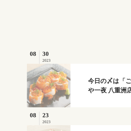
08
30
2023
今日の〆は「ご
や一夜 八重洲
08
23
2023