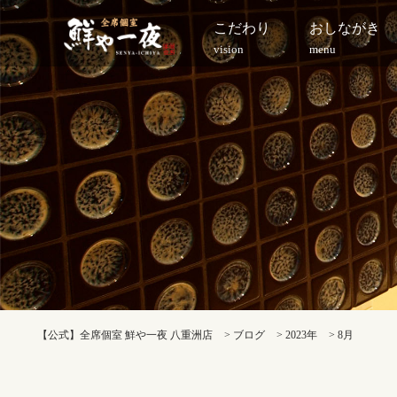
こだわり
おしながき
vision
menu
【公式】全席個室 鮮や一夜 八重洲店
>
ブログ
>
2023年
>
8月