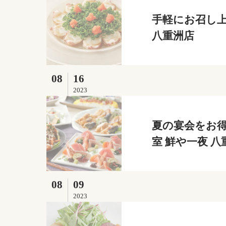
手軽にお召し上
八重洲店
08
16
2023
夏の宴会をお得
室 鮮や一夜 八
08
09
2023