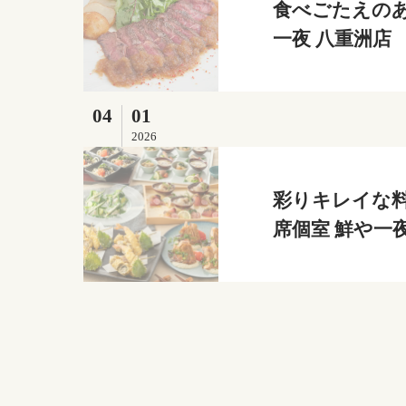
食べごたえのあ
一夜 八重洲店
04
01
2026
彩りキレイな料
席個室 鮮や一