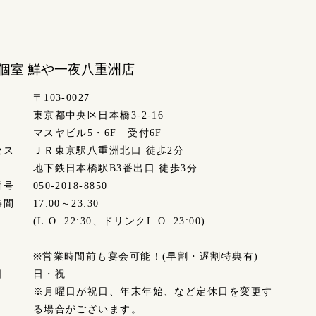
個室 鮮や一夜
八重洲店
〒103-0027
東京都中央区日本橋3-2-16
マスヤビル5・6F 受付6F
セス
ＪＲ東京駅八重洲北口 徒歩2分
地下鉄日本橋駅B3番出口 徒歩3分
番号
050-2018-8850
時間
17:00～23:30
(L.O. 22:30、ドリンクL.O. 23:00)
※営業時間前も宴会可能！(早割・遅割特典有)
日
日・祝
※月曜日が祝日、年末年始、など定休日を変更す
る場合がございます。