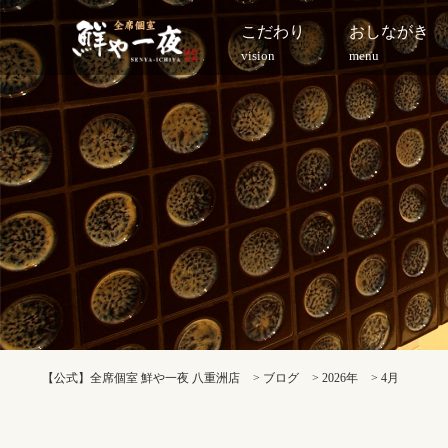
こだわり
おしながき
vision
menu
【公式】全席個室 鮮や一夜 八重洲店
>
ブログ
>
2026年
>
4月