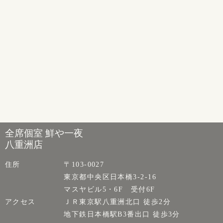
全席個室 鮮や一夜
八重洲店
住所
〒103-0027
東京都中央区日本橋3-2-16
マスヤビル5・6F 受付6F
アクセス
ＪＲ東京駅八重洲北口 徒歩2分
地下鉄日本橋駅B3番出口 徒歩3分