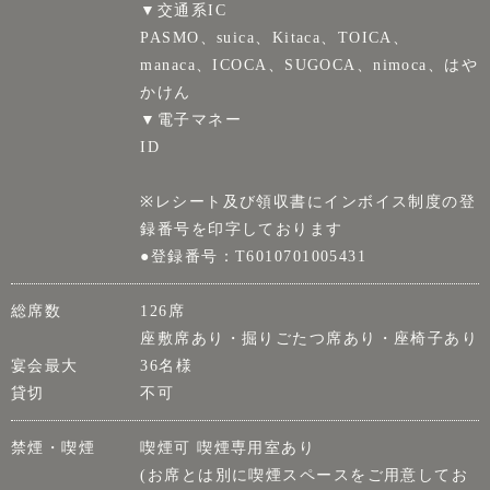
▼交通系IC
PASMO、suica、Kitaca、TOICA、
manaca、ICOCA、SUGOCA、nimoca、はや
かけん
▼電子マネー
ID
※レシート及び領収書にインボイス制度の登
録番号を印字しております
●登録番号：T6010701005431
総席数
126席
座敷席あり・掘りごたつ席あり・座椅子あり
宴会最大
36名様
貸切
不可
禁煙・喫煙
喫煙可 喫煙専用室あり
(お席とは別に喫煙スペースをご用意してお