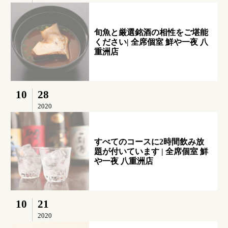
旬魚と厳選銘酒の相性をご堪能
ください| 全席個室 鮮や一夜 八
重洲店
10
28
2020
すべてのコースに2時間飲み放
題が付いています | 全席個室 鮮
や一夜 八重洲店
10
21
2020