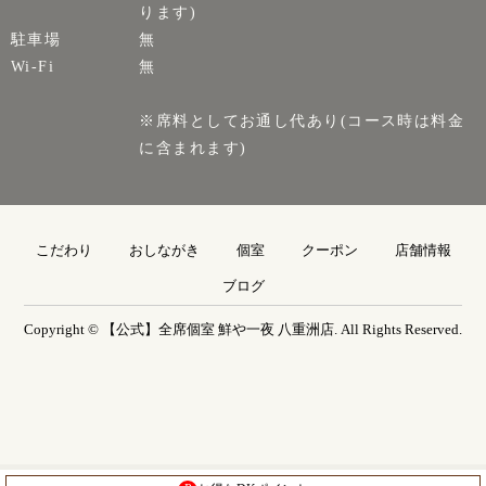
ります)
駐車場
無
Wi-Fi
無
※席料としてお通し代あり(コース時は料金
に含まれます)
こだわり
おしながき
個室
クーポン
店舗情報
ブログ
Copyright © 【公式】全席個室 鮮や一夜 八重洲店. All Rights Reserved.