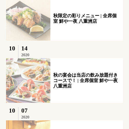
秋限定の彩りメニュー | 全席個
室 鮮や一夜 八重洲店
10
14
2020
秋の宴会は当店の飲み放題付き
コースで！ | 全席個室 鮮や一夜
八重洲店
10
07
2020