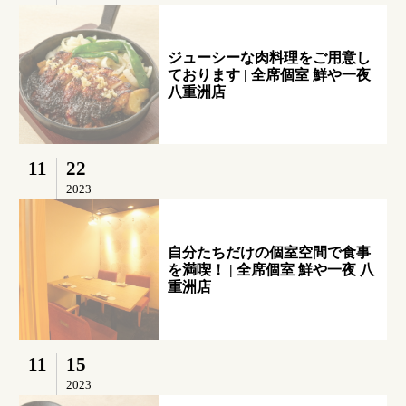
ジューシーな肉料理をご用意し
ております | 全席個室 鮮や一夜
八重洲店
11
22
2023
自分たちだけの個室空間で食事
を満喫！ | 全席個室 鮮や一夜 八
重洲店
11
15
2023