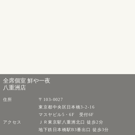
全席個室 鮮や一夜
八重洲店
住所
〒103-0027
東京都中央区日本橋3-2-16
マスヤビル5・6F 受付6F
アクセス
ＪＲ東京駅八重洲北口 徒歩2分
地下鉄日本橋駅B3番出口 徒歩3分