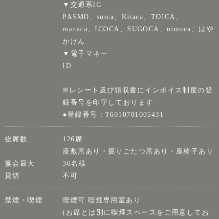
▼交通系IC
PASMO、suica、Kitaca、TOICA、
manaca、ICOCA、SUGOCA、nimoca、はや
かけん
▼電子マネー
ID
※レシート及び領収書にインボイス制度の登
録番号を印字しております
●登録番号：T6010701005431
総席数
126席
座敷席あり・掘りごたつ席あり・座椅子あり
宴会最大
36名様
貸切
不可
禁煙・喫煙
喫煙可 喫煙専用室あり
(お席とは別に喫煙スペースをご用意してお