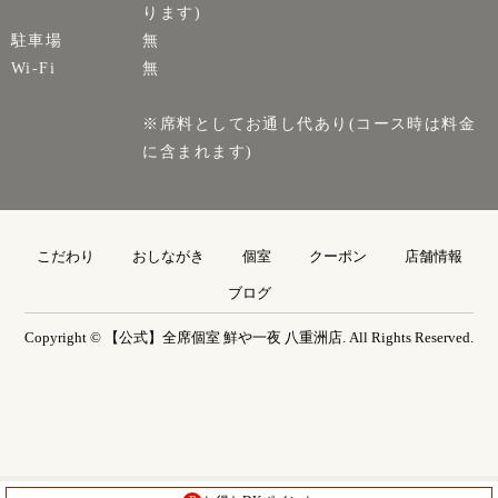
ります)
駐車場
無
Wi-Fi
無
※席料としてお通し代あり(コース時は料金
に含まれます)
こだわり
おしながき
個室
クーポン
店舗情報
ブログ
Copyright © 【公式】全席個室 鮮や一夜 八重洲店. All Rights Reserved.