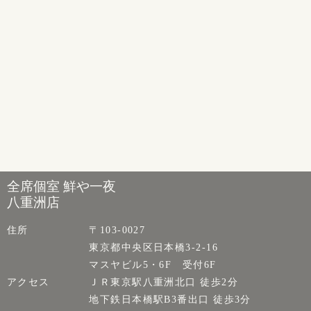
全席個室 鮮や一夜
八重洲店
住所
〒103-0027
東京都中央区日本橋3-2-16
マスヤビル5・6F 受付6F
アクセス
ＪＲ東京駅八重洲北口 徒歩2分
地下鉄日本橋駅B3番出口 徒歩3分