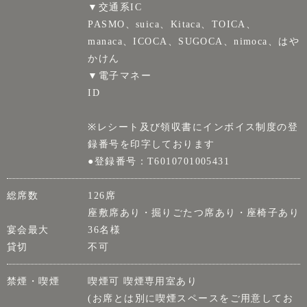
▼交通系IC
PASMO、suica、Kitaca、TOICA、
manaca、ICOCA、SUGOCA、nimoca、はや
かけん
▼電子マネー
ID
※レシート及び領収書にインボイス制度の登
録番号を印字しております
●登録番号：T6010701005431
総席数
126席
座敷席あり・掘りごたつ席あり・座椅子あり
宴会最大
36名様
貸切
不可
禁煙・喫煙
喫煙可 喫煙専用室あり
(お席とは別に喫煙スペースをご用意してお