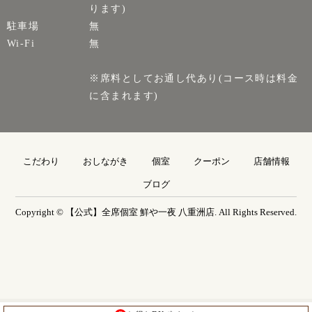
ります)
駐車場
無
Wi-Fi
無
※席料としてお通し代あり(コース時は料金
に含まれます)
こだわり
おしながき
個室
クーポン
店舗情報
ブログ
Copyright © 【公式】全席個室 鮮や一夜 八重洲店. All Rights Reserved.