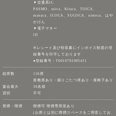
▼交通系IC
PASMO、suica、Kitaca、TOICA、
manaca、ICOCA、SUGOCA、nimoca、はや
かけん
▼電子マネー
ID
※レシート及び領収書にインボイス制度の登
録番号を印字しております
●登録番号：T6010701005431
総席数
126席
座敷席あり・掘りごたつ席あり・座椅子あり
宴会最大
36名様
貸切
不可
禁煙・喫煙
喫煙可 喫煙専用室あり
(お席とは別に喫煙スペースをご用意してお