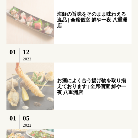
海鮮の旨味をそのまま味わえる
逸品 | 全席個室 鮮や一夜 八重洲
店
01
12
2022
お酒によく合う揚げ物を取り揃
えております | 全席個室 鮮や一
夜 八重洲店
01
05
2022