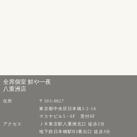
全席個室 鮮や一夜
八重洲店
住所
〒103-0027
東京都中央区日本橋3-2-16
マスヤビル5・6F 受付6F
アクセス
ＪＲ東京駅八重洲北口 徒歩2分
地下鉄日本橋駅B3番出口 徒歩3分