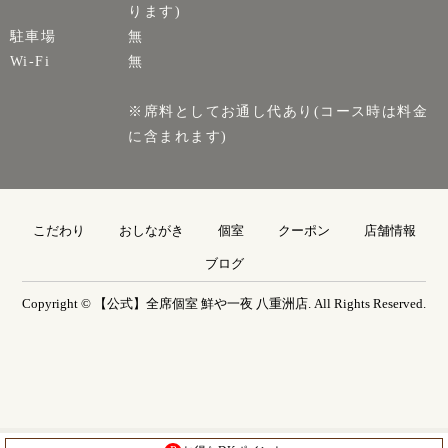
ります)
駐車場
無
Wi-Fi
無
※席料としてお通し代あり(コース時は料金
に含まれます)
こだわり
おしながき
個室
クーポン
店舗情報
ブログ
Copyright © 【公式】全席個室 鮮や一夜 八重洲店. All Rights Reserved.