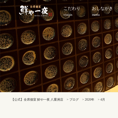
こだわり
おしながき
vision
menu
【公式】全席個室 鮮や一夜 八重洲店
>
ブログ
>
2020年
>
4月