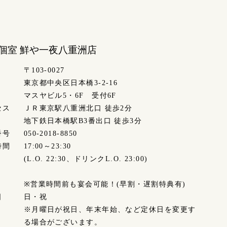
個室 鮮や一夜
八重洲店
〒103-0027
東京都中央区日本橋3-2-16
マスヤビル5・6F 受付6F
セス
ＪＲ東京駅八重洲北口 徒歩2分
地下鉄日本橋駅B3番出口 徒歩3分
番号
050-2018-8850
時間
17:00～23:30
(L.O. 22:30、ドリンクL.O. 23:00)
※営業時間前も宴会可能！(早割・遅割特典有)
日
日・祝
※月曜日が祝日、年末年始、など定休日を変更す
る場合がございます。