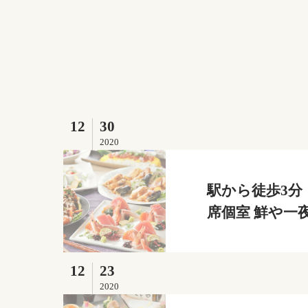
12
30
2020
駅から徒歩3分
席個室 鮮や一
12
23
2020