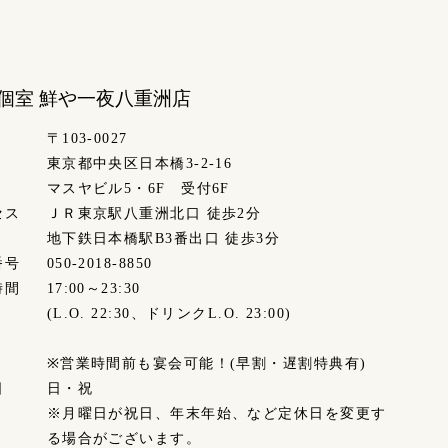
個室 鮮や一夜
八重洲店
〒103-0027
東京都中央区日本橋3-2-16
マスヤビル5・6F 受付6F
セス
ＪＲ東京駅八重洲北口 徒歩2分
地下鉄日本橋駅B3番出口 徒歩3分
番号
050-2018-8850
時間
17:00～23:30
(L.O. 22:30、ドリンクL.O. 23:00)
※営業時間前も宴会可能！(早割・遅割特典有)
日
日・祝
※月曜日が祝日、年末年始、など定休日を変更す
る場合がございます。