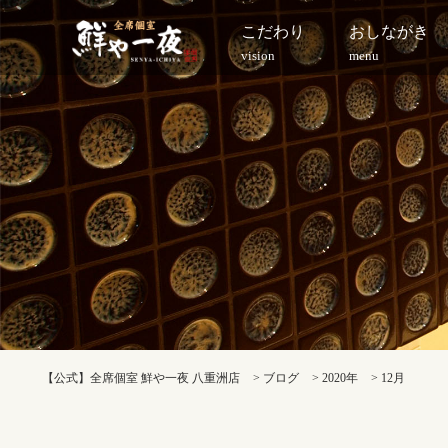
こだわり
おしながき
vision
menu
【公式】全席個室 鮮や一夜 八重洲店
>
ブログ
>
2020年
>
12月