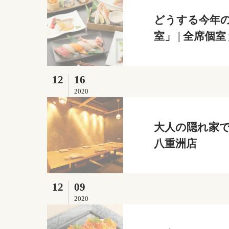
どうする今年
室」 | 全席個
12
16
2020
大人の隠れ家で
八重洲店
12
09
2020