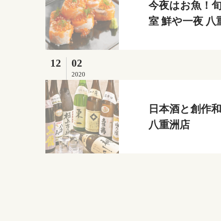
今夜はお魚！旬
室 鮮や一夜 八
12
02
2020
日本酒と創作和
八重洲店