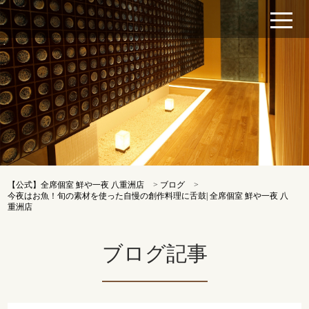
【公式】全席個室 鮮や一夜 八重洲店
>
ブログ
>
今夜はお魚！旬の素材を使った自慢の創作料理に舌鼓| 全席個室 鮮や一夜 八
重洲店
ブログ記事