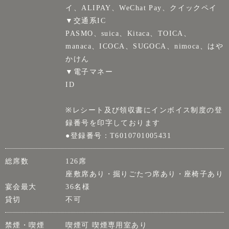
イ、ALIPAY、WeChat Pay、クイックペイ
▼交通系IC
PASMO、suica、Kitaca、TOICA、
manaca、ICOCA、SUGOCA、nimoca、はや
かけん
▼電子マネー
ID
※レシート及び領収書にインボイス制度の登
録番号を印字しております
●登録番号：T6010701005431
総席数
126席
座敷席あり・掘りごたつ席あり・座椅子あり
宴会最大
36名様
貸切
不可
禁煙・喫煙
喫煙可 喫煙専用室あり