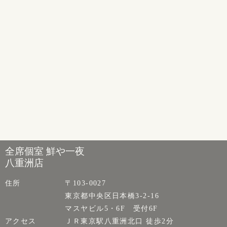
全席個室 鮮や一夜
八重洲店
住所
〒103-0027
東京都中央区日本橋3-2-16
マスヤビル5・6F 受付6F
アクセス
ＪＲ東京駅八重洲北口 徒歩2分