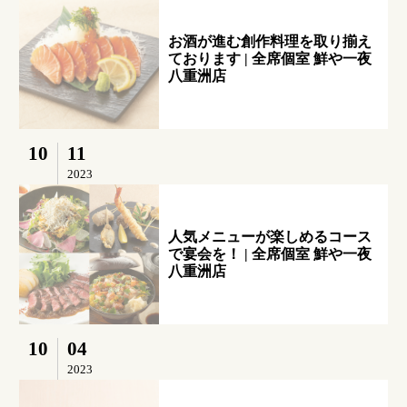
お酒が進む創作料理を取り揃え
ております | 全席個室 鮮や一夜
八重洲店
10
11
2023
人気メニューが楽しめるコース
で宴会を！ | 全席個室 鮮や一夜
八重洲店
10
04
2023