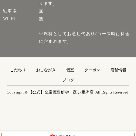
ります)
駐車場
無
Wi-Fi
無
※席料としてお通し代あり(コース時は料金
に含まれます)
こだわり
おしながき
個室
クーポン
店舗情報
ブログ
Copyright © 【公式】全席個室 鮮や一夜 八重洲店. All Rights Reserved.