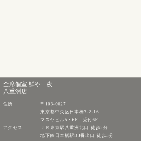
全席個室 鮮や一夜
八重洲店
住所
〒103-0027
東京都中央区日本橋3-2-16
マスヤビル5・6F 受付6F
アクセス
ＪＲ東京駅八重洲北口 徒歩2分
地下鉄日本橋駅B3番出口 徒歩3分