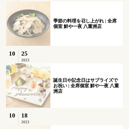
季節の料理を召し上がれ | 全席
個室 鮮や一夜 八重洲店
10
25
2023
誕生日や記念日はサプライズで
お祝い | 全席個室 鮮や一夜 八重
洲店
10
18
2023