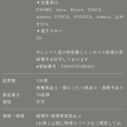
▼交通系IC
PASMO、suica、Kitaca、TOICA、
manaca、ICOCA、SUGOCA、nimoca、はや
かけん
▼電子マネー
ID
※レシート及び領収書にインボイス制度の登
録番号を印字しております
●登録番号：T6010701005431
総席数
126席
座敷席あり・掘りごたつ席あり・座椅子あり
宴会最大
36名様
貸切
不可
禁煙・喫煙
喫煙可 喫煙専用室あり
(お席とは別に喫煙スペースをご用意してお