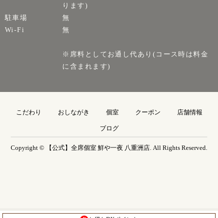
ります)
駐車場
無
Wi-Fi
無
※席料としてお通し代あり(コース時は料金
に含まれます)
こだわり
おしながき
個室
クーポン
店舗情報
ブログ
Copyright © 【公式】全席個室 鮮や一夜 八重洲店. All Rights Reserved.