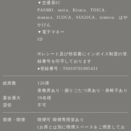
▼交通系IC
PASMO、suica、Kitaca、TOICA、
manaca、ICOCA、SUGOCA、nimoca、はや
かけん
▼電子マネー
ID
※レシート及び領収書にインボイス制度の登
録番号を印字しております
●登録番号：T6010701005431
総席数
126席
座敷席あり・掘りごたつ席あり・座椅子あり
宴会最大
36名様
貸切
不可
禁煙・喫煙
喫煙可 喫煙専用室あり
(お席とは別に喫煙スペースをご用意してお