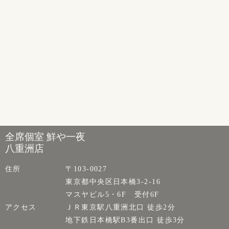
全席個室 鮮や一夜
八重洲店
住所
〒103-0027
東京都中央区日本橋3-2-16
マスヤビル5・6F 受付6F
アクセス
ＪＲ東京駅八重洲北口 徒歩2分
地下鉄日本橋駅B3番出口 徒歩3分