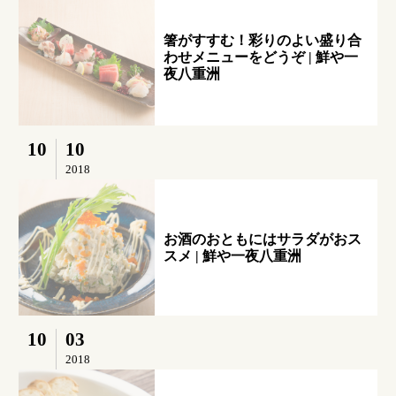
箸がすすむ！彩りのよい盛り合
わせメニューをどうぞ | 鮮や一
夜八重洲
10
10
2018
お酒のおともにはサラダがおス
スメ | 鮮や一夜八重洲
10
03
2018