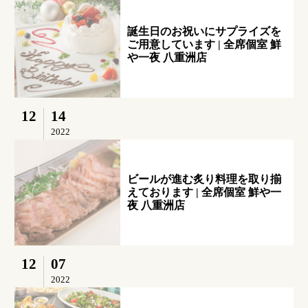
誕生日のお祝いにサプライズを
ご用意しています | 全席個室 鮮
や一夜 八重洲店
12
14
2022
ビールが進む炙り料理を取り揃
えております | 全席個室 鮮や一
夜 八重洲店
12
07
2022