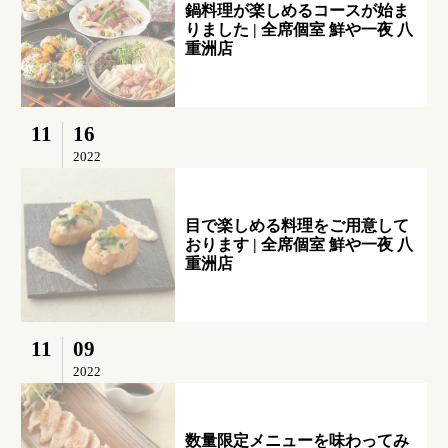
鍋料理が楽しめるコースが始ま
りました | 全席個室 鮮や一夜 八
重洲店
11
16
2022
目で楽しめる料理をご用意して
おります | 全席個室 鮮や一夜 八
重洲店
11
09
2022
数量限定メニューを味わってみ