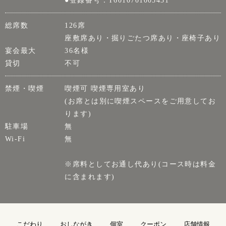
総席数
126席
座敷席あり・掘りごたつ席あり・座椅子あり
宴会最大
36名様
貸切
不可
禁煙・喫煙
喫煙可 喫煙専用室あり
(お席とは別に喫煙スペースをご用意してお
ります)
駐車場
無
Wi-Fi
無
※席料としてお通し代あり(コース時は料金
に含まれます)
こだわり
おしながき
個室
クーポン
店舗情報