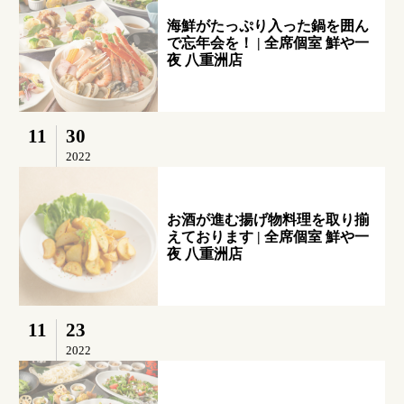
海鮮がたっぷり入った鍋を囲ん
で忘年会を！ | 全席個室 鮮や一
夜 八重洲店
11
30
2022
お酒が進む揚げ物料理を取り揃
えております | 全席個室 鮮や一
夜 八重洲店
11
23
2022