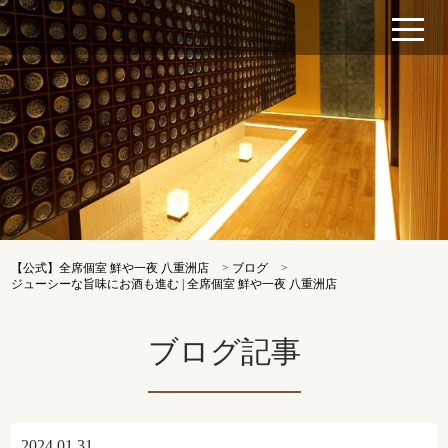
【公式】全席個室 鮮や一夜 八重洲店
>
ブログ
>
ジューシーな旨味にお酒も進む | 全席個室 鮮や一夜 八重洲店
ブログ記事
2024.01.31