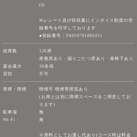
ID
※レシート及び領収書にインボイス制度の登
録番号を印字しております
●登録番号：T6010701005431
総席数
126席
座敷席あり・掘りごたつ席あり・座椅子あり
宴会最大
36名様
貸切
不可
禁煙・喫煙
喫煙可 喫煙専用室あり
(お席とは別に喫煙スペースをご用意してお
ります)
駐車場
無
Wi-Fi
無
※席料としてお通し代あり(コース時は料金