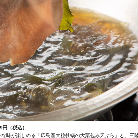
39円（税込）
ーな味が楽しめる「広島産大粒牡蠣の大葉包み天ぷら」と、三