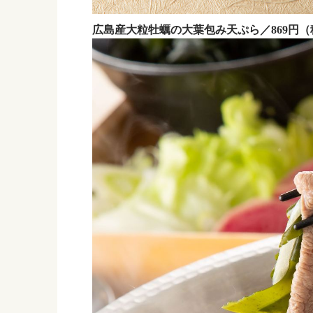
広島産大粒牡蠣の大葉包み天ぷら／869円（