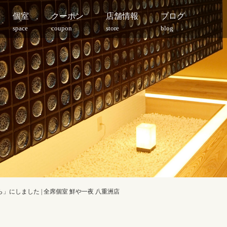
個室
クーポン
店舗情報
ブログ
space
coupon
store
blog
」にしました | 全席個室 鮮や一夜 八重洲店