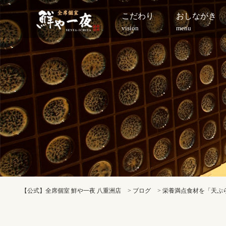
こだわり
おしながき
vision
menu
【公式】全席個室 鮮や一夜 八重洲店
>
ブログ
>
栄養満点食材を「天ぷら