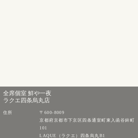
全席個室 鮮や一夜
ラクエ四条烏丸店
住所
〒600-8009
京都府京都市下京区四条通室町東入函谷鉾町
101
LAQUE（ラクエ）四条烏丸B1