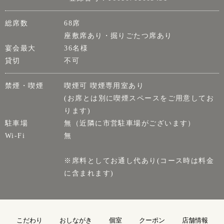
総席数
68席
座敷席あり・掘りごたつ席あり
宴会最大
36名様
貸切
不可
禁煙・喫煙
喫煙可 喫煙専用室あり
(お席とは別に喫煙スペースをご用意してお
ります)
駐車場
無（近隣に市営駐車場がございます）
Wi-Fi
無
※席料としてお通し代あり(コース時は料金
に含まれます)
こだわり
おしながき
個室
クーポン
店舗情報