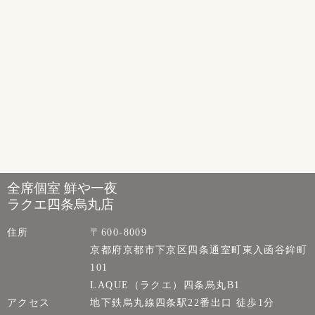
全席個室 鮮や一夜
ラクエ四条烏丸店
住所
〒600-8009
京都府京都市下京区四条通室町東入函谷鉾町
101
LAQUE（ラクエ）四条烏丸B1
アクセス
地下鉄烏丸線四条駅22番出口 徒歩1分