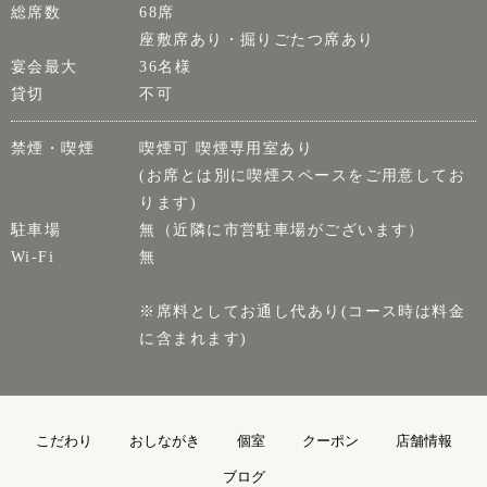
総席数
68席
座敷席あり・掘りごたつ席あり
宴会最大
36名様
貸切
不可
禁煙・喫煙
喫煙可 喫煙専用室あり
(お席とは別に喫煙スペースをご用意してお
ります)
駐車場
無（近隣に市営駐車場がございます）
Wi-Fi
無
※席料としてお通し代あり(コース時は料金
に含まれます)
こだわり
おしながき
個室
クーポン
店舗情報
ブログ