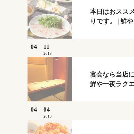
本日はおスス
りです。 | 
04
11
2018
宴会なら当店に
鮮や一夜ラク
04
04
2018