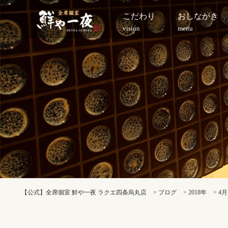
こだわり
おしながき
vision
menu
【公式】全席個室 鮮や一夜 ラクエ四条烏丸店
>
ブログ
>
2018年
>
4月