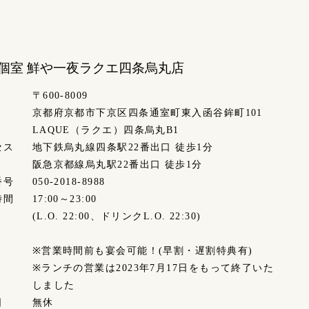
個室 鮮や一夜
ラクエ四条烏丸店
〒600-8009
京都府京都市下京区四条通室町東入函谷鉾町101
LAQUE（ラクエ）四条烏丸B1
セス
地下鉄烏丸線四条駅22番出口 徒歩1分
阪急京都線烏丸駅22番出口 徒歩1分
番号
050-2018-8988
時間
17:00～23:00
(L.O. 22:00、ドリンクL.O. 22:30)
※営業時間前も宴会可能！(早割・遅割特典有)
※ランチの営業は2023年7月17日をもって終了いた
しました
日
無休