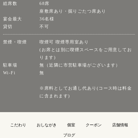
総席数
68席
座敷席あり・掘りごたつ席あり
宴会最大
36名様
貸切
不可
禁煙・喫煙
喫煙可 喫煙専用室あり
(お席とは別に喫煙スペースをご用意してお
ります)
駐車場
無（近隣に市営駐車場がございます）
Wi-Fi
無
※席料としてお通し代あり(コース時は料金
に含まれます)
こだわり
おしながき
個室
クーポン
店舗情報
ブログ