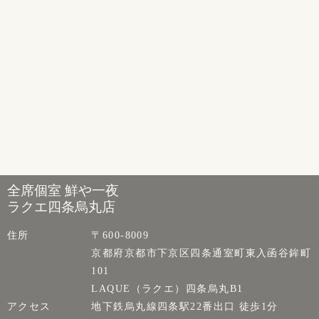
全席個室 鮮や一夜
ラクエ四条烏丸店
住所
〒600-8009
京都府京都市下京区四条通室町東入函谷鉾町
101
LAQUE（ラクエ）四条烏丸B1
アクセス
地下鉄烏丸線四条駅22番出口 徒歩1分