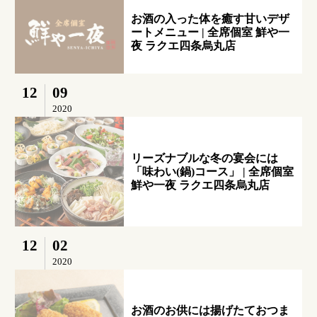
お酒の入った体を癒す甘いデザ
ートメニュー | 全席個室 鮮や一
夜 ラクエ四条烏丸店
12
09
2020
リーズナブルな冬の宴会には
「味わい(鍋)コース」 | 全席個室
鮮や一夜 ラクエ四条烏丸店
12
02
2020
お酒のお供には揚げたておつま