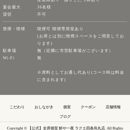
宴会最大
36名様
貸切
不可
禁煙・喫煙
喫煙可 喫煙専用室あり
(お席とは別に喫煙スペースをご用意してお
ります)
駐車場
無（近隣に市営駐車場がございます）
Wi-Fi
無
※席料としてお通し代あり(コース時は料金
に含まれます)
こだわり
おしながき
個室
クーポン
店舗情報
ブログ
Copyright © 【公式】全席個室 鮮や一夜 ラクエ四条烏丸店. All Rights