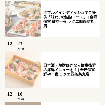
ダブルメインディッシュでご提
供「味わい(逸品)コース」 | 全席
個室 鮮や一夜 ラクエ四条烏丸
店
12
23
2020
日本酒・焼酎好きなら鮮度抜群
の海鮮メニューを！ | 全席個室
鮮や一夜 ラクエ四条烏丸店
12
16
2020