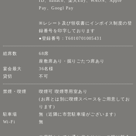
ID、nanaco、楽天Edy、WAON、Apple
Pay、Googl Pay
※レシート及び領収書にインボイス制度の登
録番号を印字しております
●登録番号：T6010701005431
総席数
68席
座敷席あり・掘りごたつ席あり
宴会最大
36名様
貸切
不可
禁煙・喫煙
喫煙可 喫煙専用室あり
(お席とは別に喫煙スペースをご用意してお
ります)
駐車場
無（近隣に市営駐車場がございます）
Wi-Fi
無