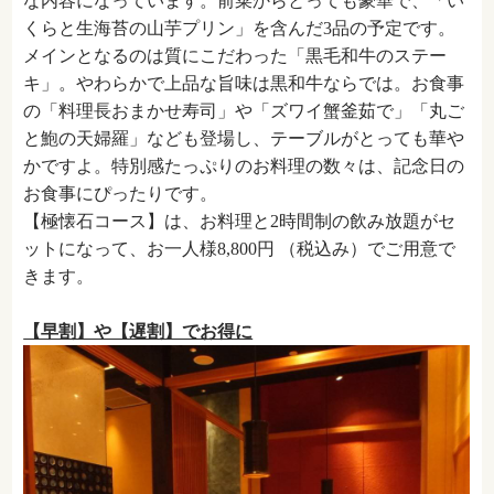
な内容になっています。前菜からとっても豪華で、「
い
くらと生海苔の山芋プリン」を含んだ3品の予定です。
メインとなるのは質にこだわった
「
黒毛和牛のステー
キ」。やわらかで上品な旨味は黒和牛ならでは。お食事
の「料理長おまかせ寿司」や「ズワイ蟹釜茹で」「丸ご
と鮑の天婦羅」なども登場し、テーブルがとっても華や
かですよ。特別感たっぷりのお料理の数々は、記念日の
お食事にぴったりです。
【極懐石コース】は、お料理と2時間制の飲み放題がセ
ットになって、お一人様8,800円 （税込み）でご用意で
きます。
【早割】や【遅割】でお得に