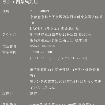
ラクエ四条烏丸店
住所
〒600-8009
京都府京都市下京区四条通室町東入函谷鉾町
101
LAQUE（ラクエ）四条烏丸B1
アクセス
地下鉄烏丸線四条駅22番出口 徒歩1分
阪急京都線烏丸駅22番出口 徒歩1分
電話番号
050-2018-8988
営業時間
17:00～23:00
(L.O. 22:00、ドリンクL.O. 22:30)
※営業時間前も宴会可能！(早割・遅割特典
有)
※ランチの営業は2023年7月17日をもって終
了いたしました
定休日
無休
平均予算
4,000円(通常平均)／4,300円(宴会平均)