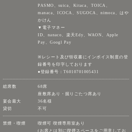
PASMO、suica、Kitaca、TOICA、
manaca、ICOCA、SUGOCA、nimoca、はや
かけん
▼電子マネー
ID、nanaco、楽天Edy、WAON、Apple
Pay、Googl Pay
※レシート及び領収書にインボイス制度の登
録番号を印字しております
●登録番号：T6010701005431
総席数
68席
座敷席あり・掘りごたつ席あり
宴会最大
36名様
貸切
不可
禁煙・喫煙
喫煙可 喫煙専用室あり
(お席とは別に喫煙スペースをご用意してお