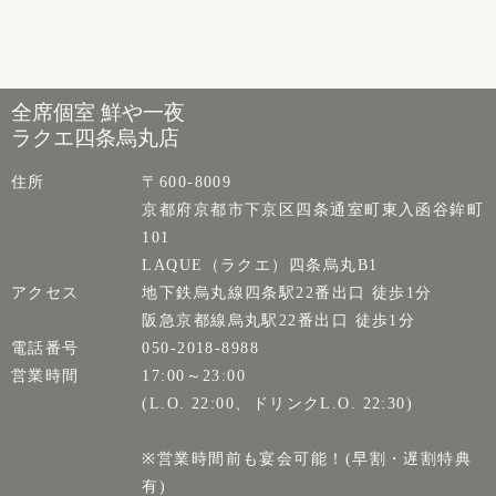
全席個室 鮮や一夜
ラクエ四条烏丸店
住所
〒600-8009
京都府京都市下京区四条通室町東入函谷鉾町
101
LAQUE（ラクエ）四条烏丸B1
アクセス
地下鉄烏丸線四条駅22番出口 徒歩1分
阪急京都線烏丸駅22番出口 徒歩1分
電話番号
050-2018-8988
営業時間
17:00～23:00
(L.O. 22:00、ドリンクL.O. 22:30)
※営業時間前も宴会可能！(早割・遅割特典
有)