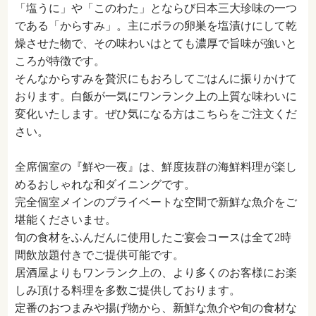
「塩うに」や「このわた」とならび日本三大珍味の一つ
である「からすみ」。主にボラの卵巣を塩漬けにして乾
燥させた物で、その味わいはとても濃厚で旨味が強いと
ころが特徴です。
そんなからすみを贅沢にもおろしてごはんに振りかけて
おります。白飯が一気にワンランク上の上質な味わいに
変化いたします。ぜひ気になる方はこちらをご注文くだ
さい。
全席個室の『鮮や一夜』は、鮮度抜群の海鮮料理が楽し
めるおしゃれな和ダイニングです。
完全個室メインのプライベートな空間で新鮮な魚介をご
堪能くださいませ。
旬の食材をふんだんに使用したご宴会コースは全て2時
間飲放題付きでご提供可能です。
居酒屋よりもワンランク上の、より多くのお客様にお楽
しみ頂ける料理を多数ご提供しております。
定番のおつまみや揚げ物から、新鮮な魚介や旬の食材な