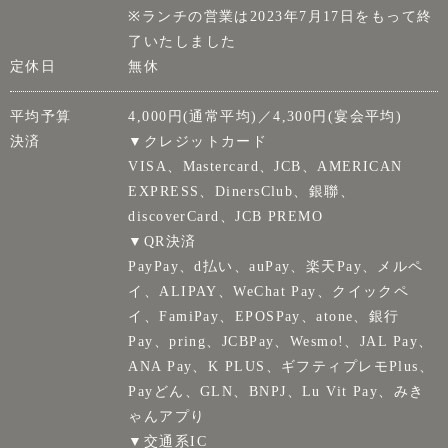
※ランチの営業は2023年7月17日をもって終
了いたしました
定休日
無休
平均予算
4,000円(通常平均)／4,300円(宴会平均)
決済
▼クレジットカード
VISA、Mastercard、JCB、AMERICAN
EXPRESS、DinersClub、銀聯、
discoverCard、JCB PREMO
▼QR決済
PayPay、d払い、auPay、楽天Pay、メルペ
イ、ALIPAY、WeChat Pay、クイックペ
イ、FamiPay、EPOSPay、atone、銀行
Pay、pring、JCBPay、Wesmo!、JAL Pay、
ANA Pay、K PLUS、ギフティプレモPlus、
Payどん、GLN、BNPJ、Lu Vit Pay、みき
ゃんアプり
▼交通系IC