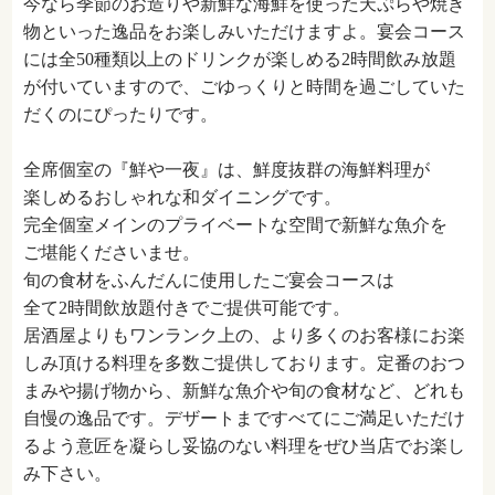
今なら季節のお造りや新鮮な海鮮を使った天ぷらや焼き
物といった逸品をお楽しみいただけますよ。宴会コース
には全
50
種類以上のドリンクが楽しめる
2
時間飲み放題
が付いていますので、ごゆっくりと時間を過ごしていた
だくのにぴったりです。
全席個室の『鮮や一夜』は、鮮度抜群の海鮮料理が
楽しめるおしゃれな和ダイニングです。
完全個室メインのプライベートな空間で新鮮な魚介を
ご堪能くださいませ。
旬の食材をふんだんに使用したご宴会コースは
全て2時間飲放題付きでご提供可能です。
居酒屋よりもワンランク上の、より多くのお客様にお楽
しみ頂ける料理を多数ご提供しております。定番のおつ
まみや揚げ物から、新鮮な魚介や旬の食材など、どれも
自慢の逸品です。デザートまですべてにご満足いただけ
るよう意匠を凝らし妥協のない料理をぜひ当店でお楽し
み下さい。