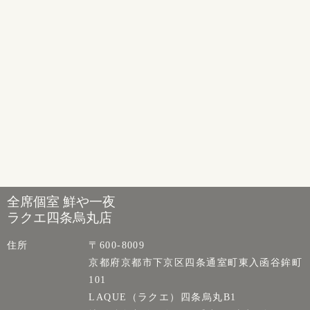
全席個室 鮮や一夜
ラクエ四条烏丸店
住所
〒600-8009
京都府京都市下京区四条通室町東入函谷鉾町
101
LAQUE（ラクエ）四条烏丸B1