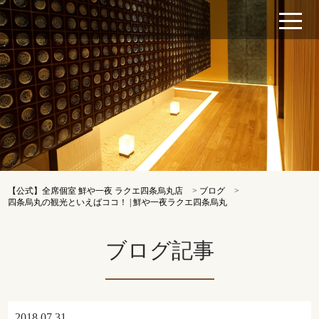
【公式】全席個室 鮮や一夜 ラクエ四条烏丸店
>
ブログ
>
四条烏丸の観光といえばココ！ | 鮮や一夜ラクエ四条烏丸
ブログ記事
2018.07.31