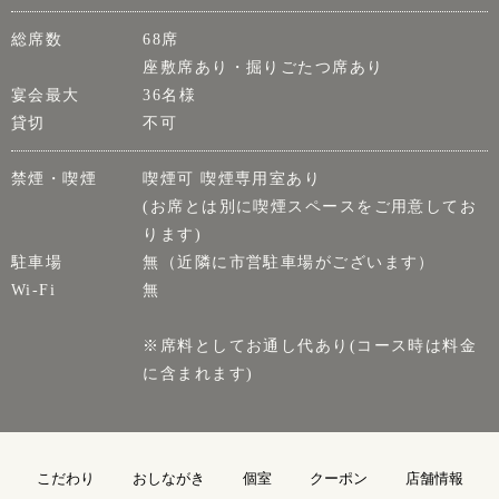
総席数
68席
座敷席あり・掘りごたつ席あり
宴会最大
36名様
貸切
不可
禁煙・喫煙
喫煙可 喫煙専用室あり
(お席とは別に喫煙スペースをご用意してお
ります)
駐車場
無（近隣に市営駐車場がございます）
Wi-Fi
無
※席料としてお通し代あり(コース時は料金
に含まれます)
こだわり
おしながき
個室
クーポン
店舗情報