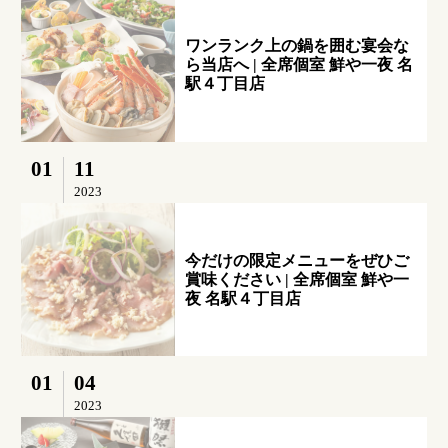
ワンランク上の鍋を囲む宴会な
ら当店へ | 全席個室 鮮や一夜 名
駅４丁目店
01
11
2023
今だけの限定メニューをぜひご
賞味ください | 全席個室 鮮や一
夜 名駅４丁目店
01
04
2023