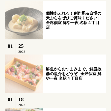
個性あふれる！創作系＆自慢の
天ぷらをぜひご賞味ください |
全席個室 鮮や一夜 名駅４丁目
店
01
25
2023
鮮魚からおつまみまで、鮮度抜
群の魚介をどうぞ | 全席個室 鮮
や一夜 名駅４丁目店
01
18
2023