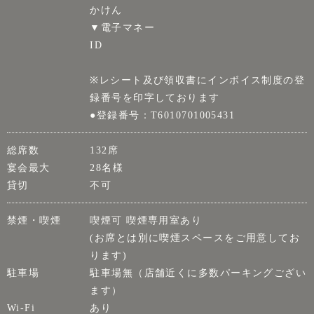
かけん
▼電子マネー
ID
※レシート及び領収書にインボイス制度の登
録番号を印字しております
●登録番号：T6010701005431
総席数
132席
宴会最大
28名様
貸切
不可
禁煙・喫煙
喫煙可 喫煙専用室あり
(お席とは別に喫煙スペースをご用意してお
ります)
駐車場
駐車場無（店舗近くに多数パーキングござい
ます）
Wi-Fi
あり