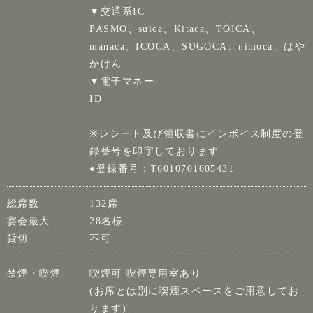
▼交通系IC
PASMO、suica、Kitaca、TOICA、
manaca、ICOCA、SUGOCA、nimoca、はや
かけん
▼電子マネー
ID
※レシート及び領収書にインボイス制度の登
録番号を印字しております
●登録番号：T6010701005431
総席数
132席
宴会最大
28名様
貸切
不可
禁煙・喫煙
喫煙可 喫煙専用室あり
(お席とは別に喫煙スペースをご用意してお
ります)