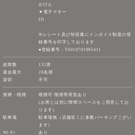
かけん
▼電子マネー
ID
※レシート及び領収書にインボイス制度の登
録番号を印字しております
●登録番号：T6010701005431
総席数
132席
宴会最大
28名様
貸切
不可
禁煙・喫煙
喫煙可 喫煙専用室あり
(お席とは別に喫煙スペースをご用意してお
ります)
駐車場
駐車場無（店舗近くに多数パーキングござい
ます）
Wi-Fi
あり