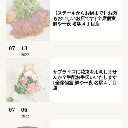
【ステーキからお鍋まで】お肉
もおいしいお店です | 全席個室
鮮や一夜 名駅４丁目店
07
13
2022
サプライズに花束を用意しませ
んか？手配お手伝いいたします
| 全席個室 鮮や一夜 名駅４丁目
店
07
06
2022