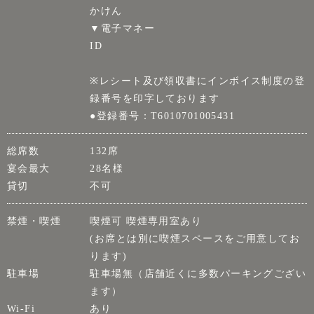
かけん
▼電子マネー
ID
※レシート及び領収書にインボイス制度の登
録番号を印字しております
●登録番号：T6010701005431
総席数
132席
宴会最大
28名様
貸切
不可
禁煙・喫煙
喫煙可 喫煙専用室あり
(お席とは別に喫煙スペースをご用意してお
ります)
駐車場
駐車場無（店舗近くに多数パーキングござい
ます）
Wi-Fi
あり