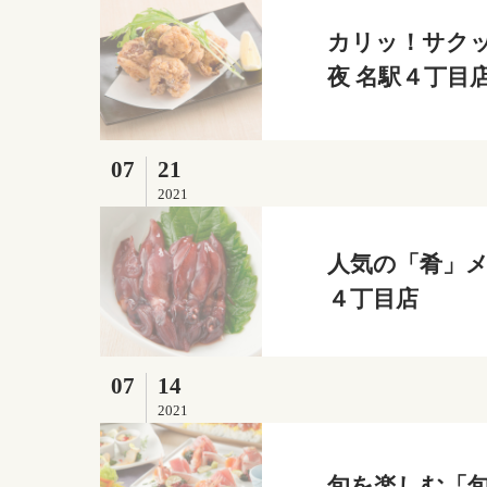
カリッ！サクッ
夜 名駅４丁目
07
21
2021
人気の「肴」メ
４丁目店
07
14
2021
旬を楽しむ「旬