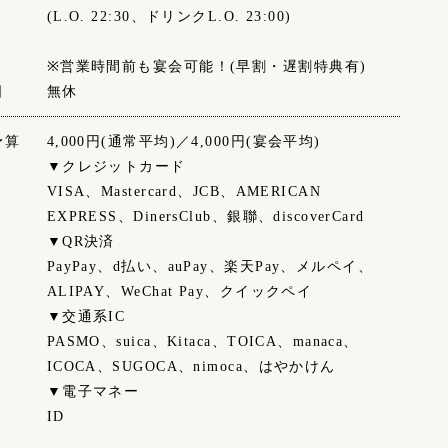
(L.O. 22:30、ドリンクL.O. 23:00)
※営業時間前も宴会可能！(早割・遅割特典有)
日
無休
予算
4,000円(通常平均)／4,000円(宴会平均)
▼クレジットカード
VISA、Mastercard、JCB、AMERICAN
EXPRESS、DinersClub、銀聯、discoverCard
▼QR決済
PayPay、d払い、auPay、楽天Pay、メルペイ、
ALIPAY、WeChat Pay、クイックペイ
▼交通系IC
PASMO、suica、Kitaca、TOICA、manaca、
ICOCA、SUGOCA、nimoca、はやかけん
▼電子マネー
ID