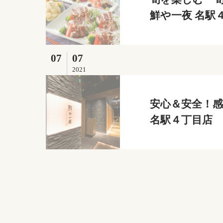
鮮や一夜 名駅
07
07
2021
安心＆安全！感
名駅４丁目店