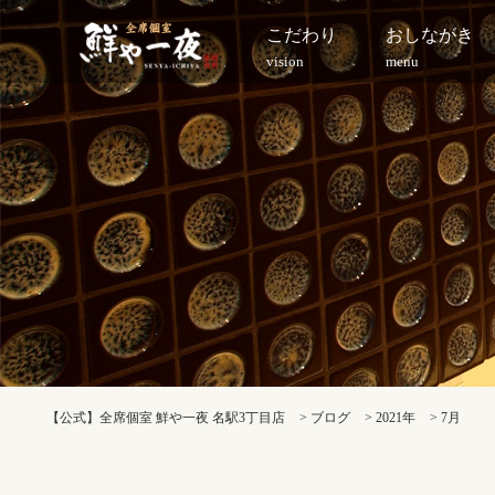
こだわり
おしながき
vision
menu
【公式】全席個室 鮮や一夜 名駅3丁目店
>
ブログ
>
2021年
>
7月