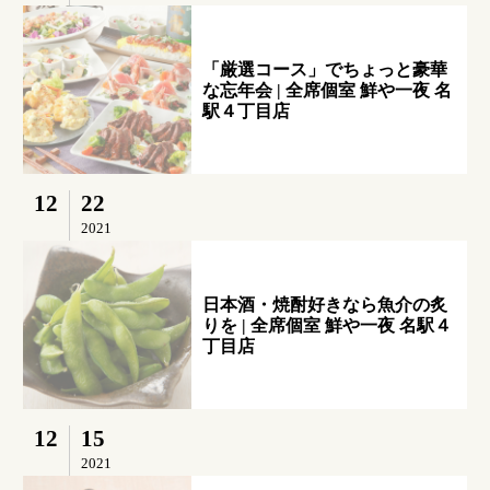
「厳選コース」でちょっと豪華
な忘年会 | 全席個室 鮮や一夜 名
駅４丁目店
12
22
2021
日本酒・焼酎好きなら魚介の炙
りを | 全席個室 鮮や一夜 名駅４
丁目店
12
15
2021