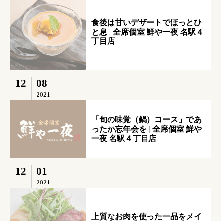
食後は甘いデザートでほっとひ
と息 | 全席個室 鮮や一夜 名駅４
丁目店
12
08
2021
「旬の味覚（鍋）コース」であ
ったか忘年会を | 全席個室 鮮や
一夜 名駅４丁目店
12
01
2021
上質なお肉を使った一品をメイ