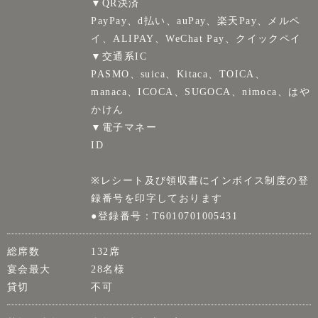
▼QR決済
PayPay、d払い、auPay、楽天Pay、メルペ
イ、ALIPAY、WeChat Pay、クイックペイ
▼交通系IC
PASMO、suica、Kitaca、TOICA、
manaca、ICOCA、SUGOCA、nimoca、はや
かけん
▼電子マネー
ID
※レシート及び領収書にインボイス制度の登
録番号を印字しております
●登録番号：T6010701005431
総席数
132席
宴会最大
28名様
貸切
不可