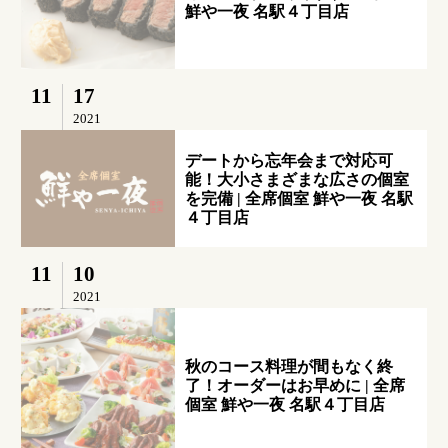
鮮や一夜 名駅４丁目店
11
17
2021
デートから忘年会まで対応可
能！大小さまざまな広さの個室
を完備 | 全席個室 鮮や一夜 名駅
４丁目店
11
10
2021
秋のコース料理が間もなく終
了！オーダーはお早めに | 全席
個室 鮮や一夜 名駅４丁目店