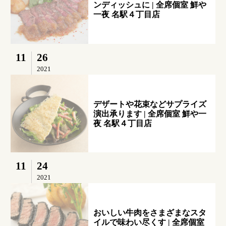
ンディッシュに | 全席個室 鮮や
一夜 名駅４丁目店
11
26
2021
デザートや花束などサプライズ
演出承ります | 全席個室 鮮や一
夜 名駅４丁目店
11
24
2021
おいしい牛肉をさまざまなスタ
イルで味わい尽くす | 全席個室