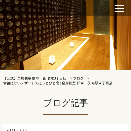
【公式】全席個室 鮮や一夜 名駅3丁目店
>
ブログ
>
食後は甘いデザートでほっとひと息 | 全席個室 鮮や一夜 名駅４丁目店
ブログ記事
2021.12.15