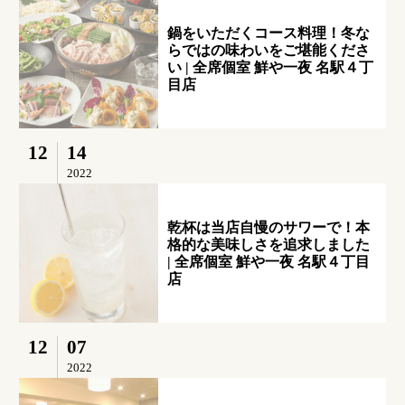
鍋をいただくコース料理！冬な
らではの味わいをご堪能くださ
い | 全席個室 鮮や一夜 名駅４丁
目店
12
14
2022
乾杯は当店自慢のサワーで！本
格的な美味しさを追求しました
| 全席個室 鮮や一夜 名駅４丁目
店
12
07
2022