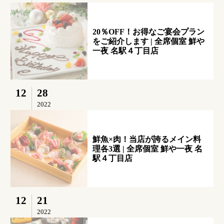
20％OFF！お得なご宴会プラン
をご紹介します | 全席個室 鮮や
一夜 名駅４丁目店
12
28
2022
鮮魚×肉！当店が誇るメイン料
理各3選 | 全席個室 鮮や一夜 名
駅４丁目店
12
21
2022