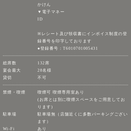
かけん
▼電子マネー
ID
※レシート及び領収書にインボイス制度の登
録番号を印字しております
●登録番号：T6010701005431
総席数
132席
宴会最大
28名様
貸切
不可
禁煙・喫煙
喫煙可 喫煙専用室あり
(お席とは別に喫煙スペースをご用意してお
ります)
駐車場
駐車場無（店舗近くに多数パーキングござい
ます）
Wi-Fi
あり