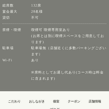
総席数
132席
宴会最大
28名様
貸切
不可
禁煙・喫煙
喫煙可 喫煙専用室あり
(お席とは別に喫煙スペースをご用意してお
ります)
駐車場
駐車場無（店舗近くに多数パーキングござい
ます）
Wi-Fi
あり
※席料としてお通し代あり(コース時は料金
に含まれます)
こだわり
おしながき
個室
クーポン
店舗情報