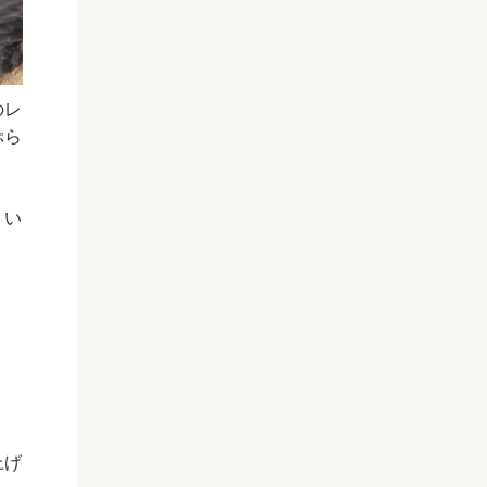
のレ
ぷら
、い
上げ