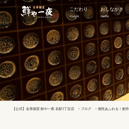
こだわり
おしながき
vision
menu
【公式】全席個室 鮮や一夜 名駅3丁目店
>
ブログ
>
個性あふれる！創作