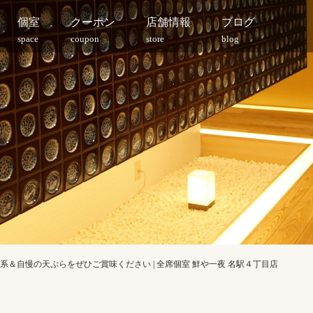
個室
クーポン
店舗情報
ブログ
space
coupon
store
blog
系＆自慢の天ぷらをぜひご賞味ください | 全席個室 鮮や一夜 名駅４丁目店