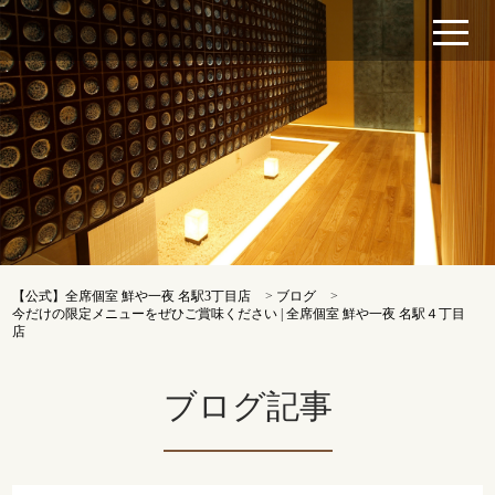
【公式】全席個室 鮮や一夜 名駅3丁目店
>
ブログ
>
今だけの限定メニューをぜひご賞味ください | 全席個室 鮮や一夜 名駅４丁目
店
ブログ記事