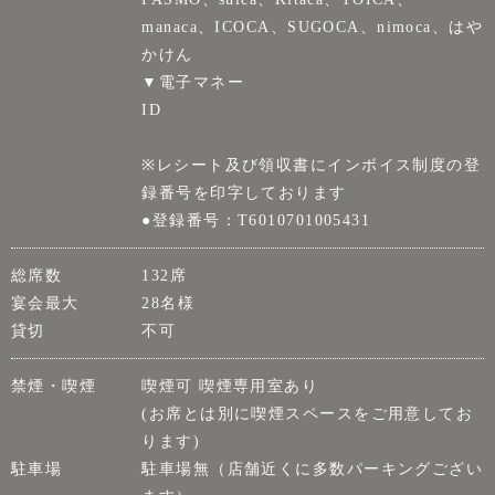
manaca、ICOCA、SUGOCA、nimoca、はや
かけん
▼電子マネー
ID
※レシート及び領収書にインボイス制度の登
録番号を印字しております
●登録番号：T6010701005431
総席数
132席
宴会最大
28名様
貸切
不可
禁煙・喫煙
喫煙可 喫煙専用室あり
(お席とは別に喫煙スペースをご用意してお
ります)
駐車場
駐車場無（店舗近くに多数パーキングござい