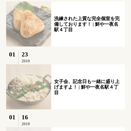
洗練された上質な完全個室を完
備しております！ | 鮮や一夜名
駅４丁目
01
23
2019
女子会、記念日も一緒に盛り上
げますよ！ | 鮮や一夜名駅４丁
目
01
16
2019