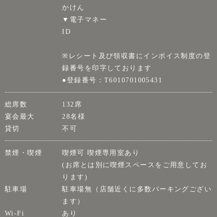
かけん
▼電子マネー
ID
※レシート及び領収書にインボイス制度の登
録番号を印字しております
●登録番号：T6010701005431
総席数
132席
宴会最大
28名様
貸切
不可
禁煙・喫煙
喫煙可 喫煙専用室あり
(お席とは別に喫煙スペースをご用意してお
ります)
駐車場
駐車場無（店舗近くに多数パーキングござい
ます）
Wi-Fi
あり