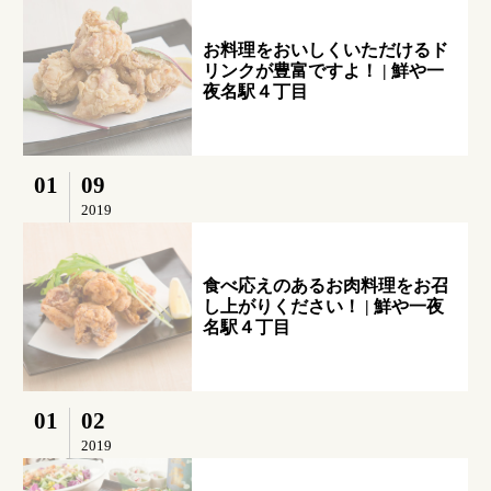
お料理をおいしくいただけるド
リンクが豊富ですよ！ | 鮮や一
夜名駅４丁目
01
09
2019
食べ応えのあるお肉料理をお召
し上がりください！ | 鮮や一夜
名駅４丁目
01
02
2019