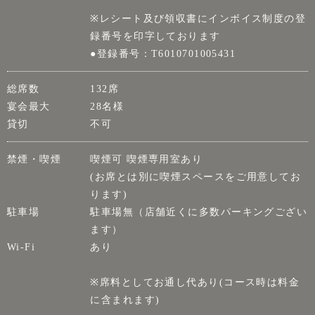
※レシート及び領収書にインボイス制度の登
録番号を印字しております
●登録番号：T6010701005431
総席数
132席
宴会最大
28名様
貸切
不可
禁煙・喫煙
喫煙可 喫煙専用室あり
(お席とは別に喫煙スペースをご用意してお
ります)
駐車場
駐車場無（店舗近くに多数パーキングござい
ます）
Wi-Fi
あり
※席料としてお通し代あり(コース時は料金
に含まれます)