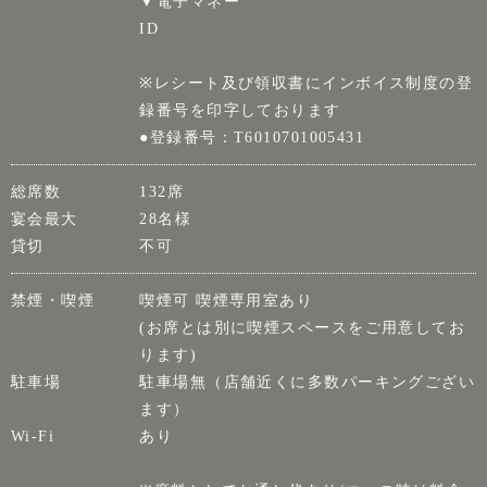
▼電子マネー
ID
※レシート及び領収書にインボイス制度の登
録番号を印字しております
●登録番号：T6010701005431
総席数
132席
宴会最大
28名様
貸切
不可
禁煙・喫煙
喫煙可 喫煙専用室あり
(お席とは別に喫煙スペースをご用意してお
ります)
駐車場
駐車場無（店舗近くに多数パーキングござい
ます）
Wi-Fi
あり