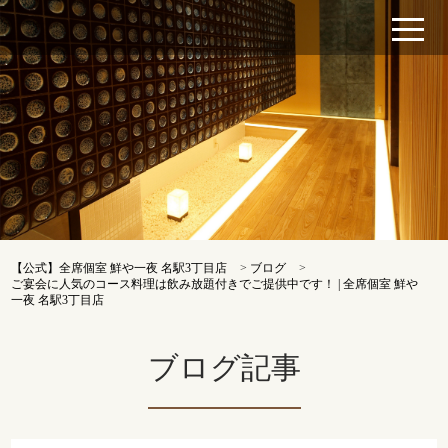
【公式】全席個室 鮮や一夜 名駅3丁目店
>
ブログ
>
ご宴会に人気のコース料理は飲み放題付きでご提供中です！ | 全席個室 鮮や
一夜 名駅3丁目店
ブログ記事