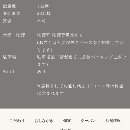
総席数
132席
宴会最大
28名様
貸切
不可
禁煙・喫煙
喫煙可 喫煙専用室あり
(お席とは別に喫煙スペースをご用意してお
ります)
駐車場
駐車場無（店舗近くに多数パーキングござい
ます）
Wi-Fi
あり
※席料としてお通し代あり(コース時は料金
に含まれます)
こだわり
おしながき
個室
クーポン
店舗情報