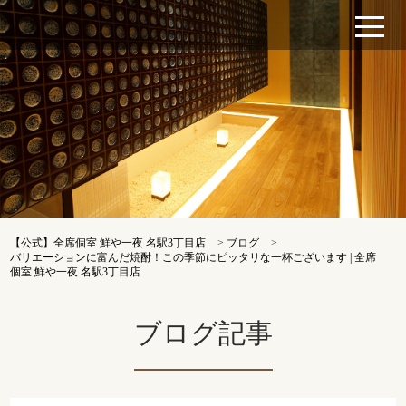
【公式】全席個室 鮮や一夜 名駅3丁目店
>
ブログ
>
バリエーションに富んだ焼酎！この季節にピッタリな一杯ございます | 全席
個室 鮮や一夜 名駅3丁目店
ブログ記事