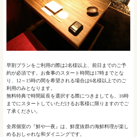
早割プランをご利用の際は
2
名様以上、前日までのご予
約が必須です。お食事のスタート時間は
17
時までとな
り、
12
～
15
時の間を希望される場合は
6
名様以上でのご
利用のみとなります。
無料特典で時間延長を選択する際につきましても、
16
時
までにスタートしていただけるお客様に限りますのでご
了承ください。
全席個室の『鮮や一夜』は、鮮度抜群の海鮮料理が楽し
めるおしゃれな和ダイニングです。