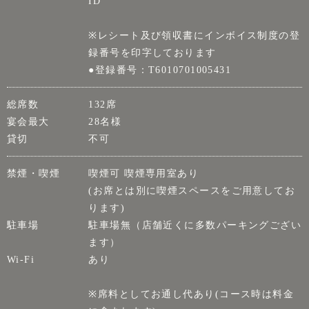
ID
※レシート及び領収書にインボイス制度の登
録番号を印字しております
●登録番号：T6010701005431
総席数
132席
宴会最大
28名様
貸切
不可
禁煙・喫煙
喫煙可 喫煙専用室あり
(お席とは別に喫煙スペースをご用意してお
ります)
駐車場
駐車場無（店舗近くに多数パーキングござい
ます）
Wi-Fi
あり
※席料としてお通し代あり(コース時は料金