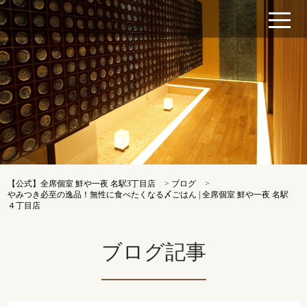
【公式】全席個室 鮮や一夜 名駅3丁目店
>
ブログ
>
やみつき必至の逸品！無性に食べたくなる〆ごはん | 全席個室 鮮や一夜 名駅
４丁目店
ブログ記事