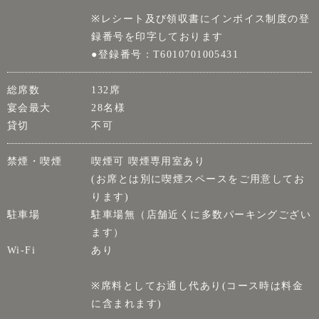
※レシート及び領収書にインボイス制度の登
録番号を印字しております
●登録番号：T6010701005431
総席数
132席
宴会最大
28名様
貸切
不可
禁煙・喫煙
喫煙可 喫煙専用室あり
(お席とは別に喫煙スペースをご用意してお
ります)
駐車場
駐車場無（店舗近くに多数パーキングござい
ます）
Wi-Fi
あり
※席料としてお通し代あり(コース時は料金
に含まれます)