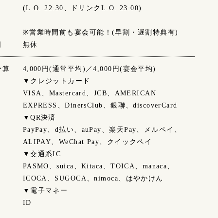
(L.O. 22:30、ドリンクL.O. 23:00)
※営業時間前も宴会可能！(早割・遅割特典有)
日
無休
予算
4,000円(通常平均)／4,000円(宴会平均)
▼クレジットカード
VISA、Mastercard、JCB、AMERICAN
EXPRESS、DinersClub、銀聯、discoverCard
▼QR決済
PayPay、d払い、auPay、楽天Pay、メルペイ、
ALIPAY、WeChat Pay、クイックペイ
▼交通系IC
PASMO、suica、Kitaca、TOICA、manaca、
ICOCA、SUGOCA、nimoca、はやかけん
▼電子マネー
ID