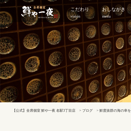
こだわり
おしながき
vision
menu
【公式】全席個室 鮮や一夜 名駅3丁目店
>
ブログ
>
鮮度抜群の海の幸を