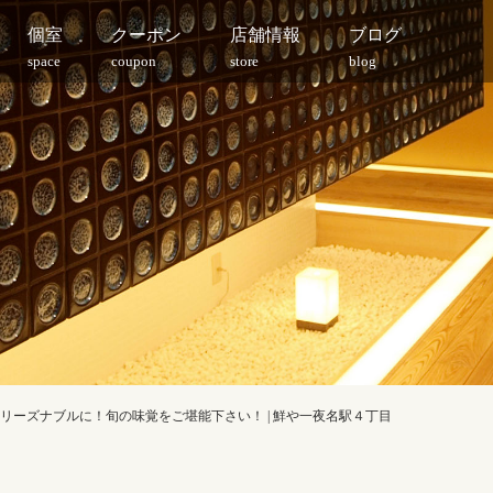
個室
クーポン
店舗情報
ブログ
space
coupon
store
blog
リーズナブルに！旬の味覚をご堪能下さい！ | 鮮や一夜名駅４丁目