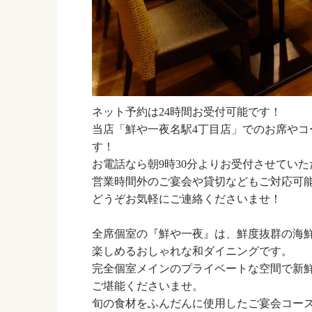
ネット予約は24時間お受付可能です！
当店「鮮や一夜名駅4丁目店」でのお席やコ
す！
お電話なら朝9時30分よりお受付させてい
営業時間外のご宴会や貸切などもご対応可
どうぞお気軽にご連絡くださいませ！
全席個室の『鮮や一夜』は、鮮度抜群の海
楽しめるおしゃれな和ダイニングです。
完全個室メインのプライベートな空間で新
ご堪能くださいませ。
旬の食材をふんだんに使用したご宴会コー