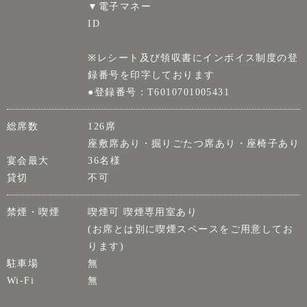
▼電子マネー
ID
※レシート及び領収書にインボイス制度の登
録番号を印字しております
●登録番号：T6010701005431
総席数
126席
座敷席あり・掘りごたつ席あり・座椅子あり
宴会最大
36名様
貸切
不可
禁煙・喫煙
喫煙可 喫煙専用室あり
(お席とは別に喫煙スペースをご用意してお
ります)
駐車場
無
Wi-Fi
無