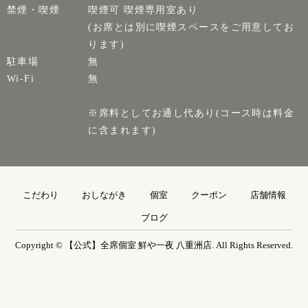
禁煙・喫煙
喫煙可 喫煙専用室あり
(お席とは別に喫煙スペースをご用意してお
ります)
駐車場
無
Wi-Fi
無
※席料としてお通し代あり(コース時は料金
に含まれます)
こだわり
おしながき
個室
クーポン
店舗情報
ブログ
Copyright © 【公式】全席個室 鮮や一夜 八重洲店. All Rights Reserved.