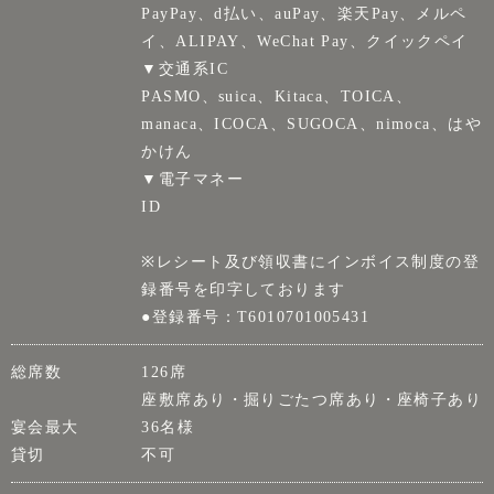
PayPay、d払い、auPay、楽天Pay、メルペ
イ、ALIPAY、WeChat Pay、クイックペイ
▼交通系IC
PASMO、suica、Kitaca、TOICA、
manaca、ICOCA、SUGOCA、nimoca、はや
かけん
▼電子マネー
ID
※レシート及び領収書にインボイス制度の登
録番号を印字しております
●登録番号：T6010701005431
総席数
126席
座敷席あり・掘りごたつ席あり・座椅子あり
宴会最大
36名様
貸切
不可