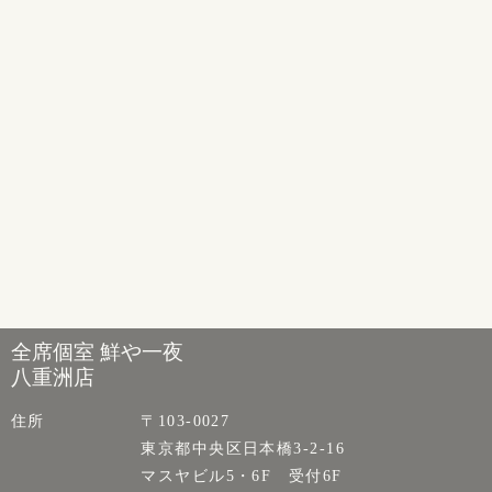
全席個室 鮮や一夜
八重洲店
住所
〒103-0027
東京都中央区日本橋3-2-16
マスヤビル5・6F 受付6F