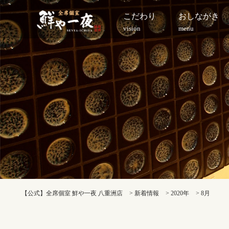
こだわり
おしながき
vision
menu
【公式】全席個室 鮮や一夜 八重洲店
>
新着情報
>
2020年
>
8月