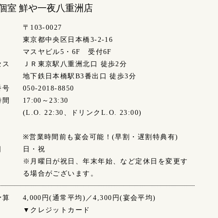
個室 鮮や一夜
八重洲店
〒103-0027
東京都中央区日本橋3-2-16
マスヤビル5・6F 受付6F
セス
ＪＲ東京駅八重洲北口 徒歩2分
地下鉄日本橋駅B3番出口 徒歩3分
番号
050-2018-8850
時間
17:00～23:30
(L.O. 22:30、ドリンクL.O. 23:00)
※営業時間前も宴会可能！(早割・遅割特典有)
日
日・祝
※月曜日が祝日、年末年始、など定休日を変更す
る場合がございます。
予算
4,000円(通常平均)／4,300円(宴会平均)
▼クレジットカード