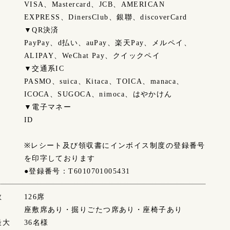
VISA、Mastercard、JCB、AMERICAN
EXPRESS、DinersClub、銀聯、discoverCard
▼QR決済
PayPay、d払い、auPay、楽天Pay、メルペイ、
ALIPAY、WeChat Pay、クイックペイ
▼交通系IC
PASMO、suica、Kitaca、TOICA、manaca、
ICOCA、SUGOCA、nimoca、はやかけん
▼電子マネー
ID
※レシート及び領収書にインボイス制度の登録番号
を印字しております
●登録番号：T6010701005431
数
126席
座敷席あり・掘りごたつ席あり・座椅子あり
最大
36名様