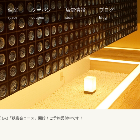
個室
クーポン
店舗情報
ブログ
space
coupon
store
blog
月5日(火)「秋宴会コース」開始！ご予約受付中です！