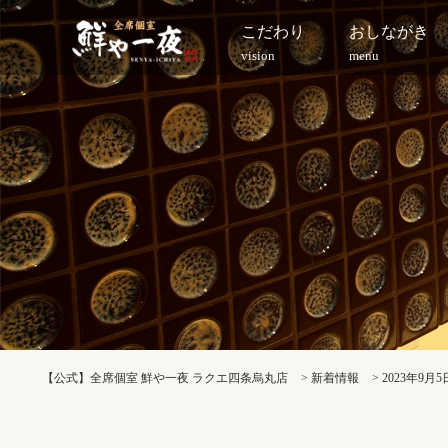
こだわり
おしながき
vision
menu
【公式】全席個室 鮮や一夜 ラクエ四条烏丸店
>
新着情報
>
2023年9