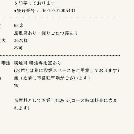
を印字しております
●登録番号：T6010701005431
数
68席
座敷席あり・掘りごたつ席あり
最大
36名様
不可
・喫煙
喫煙可 喫煙専用室あり
(お席とは別に喫煙スペースをご用意しております)
場
無（近隣に市営駐車場がございます）
無
※席料としてお通し代あり(コース時は料金に含ま
れます)