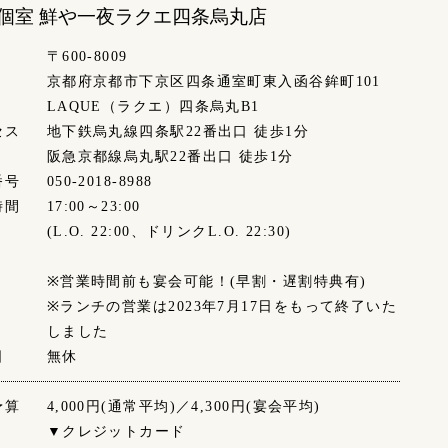
個室 鮮や一夜
ラクエ四条烏丸店
〒600-8009
京都府京都市下京区四条通室町東入函谷鉾町101
LAQUE（ラクエ）四条烏丸B1
セス
地下鉄烏丸線四条駅22番出口 徒歩1分
阪急京都線烏丸駅22番出口 徒歩1分
番号
050-2018-8988
時間
17:00～23:00
(L.O. 22:00、ドリンクL.O. 22:30)
※営業時間前も宴会可能！(早割・遅割特典有)
※ランチの営業は2023年7月17日をもって終了いた
しました
日
無休
予算
4,000円(通常平均)／4,300円(宴会平均)
▼クレジットカード