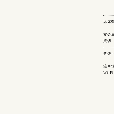
総席
宴会
貸切
禁煙
駐車
Wi-Fi