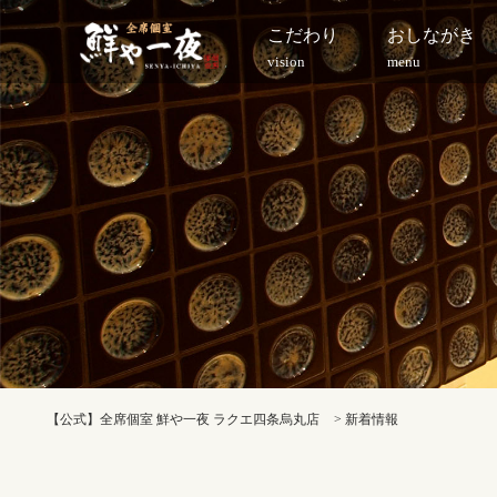
こだわり
おしながき
vision
menu
【公式】全席個室 鮮や一夜 ラクエ四条烏丸店
>
新着情報