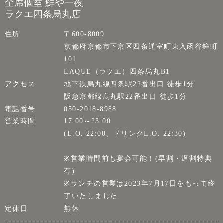
全席個室 鮮や一夜
ラクエ四条烏丸店
住所
〒600-8009
京都府京都市下京区四条通室町東入函谷鉾町
101
LAQUE（ラクエ）四条烏丸B1
アクセス
地下鉄烏丸線四条駅22番出口 徒歩1分
阪急京都線烏丸駅22番出口 徒歩1分
電話番号
050-2018-8988
営業時間
17:00～23:00
(L.O. 22:00、ドリンクL.O. 22:30)
※営業時間前も宴会可能！(早割・遅割特典
有)
※ランチの営業は2023年7月17日をもって終
了いたしました
定休日
無休