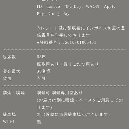
ID、nanaco、楽天Edy、WAON、Apple
Pay、Googl Pay
※レシート及び領収書にインボイス制度の登
録番号を印字しております
●登録番号：T6010701005431
総席数
68席
座敷席あり・掘りごたつ席あり
宴会最大
36名様
貸切
不可
禁煙・喫煙
喫煙可 喫煙専用室あり
(お席とは別に喫煙スペースをご用意してお
ります)
駐車場
無（近隣に市営駐車場がございます）
Wi-Fi
無